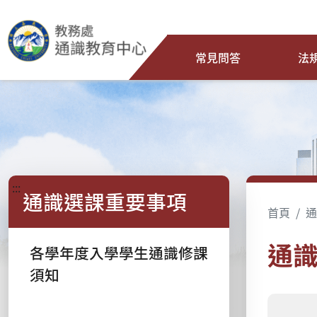
常見問答
法
:::
通識選課重要事項
首頁
通
通
各學年度入學學生通識修課
須知