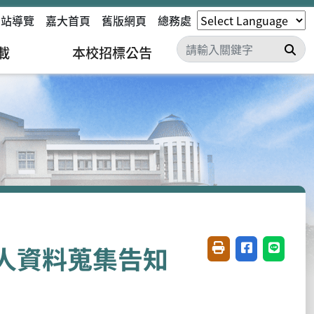
網站導覽
嘉大首頁
舊版網頁
總務處
搜
載
本校招標公告
人資料蒐集告知
友善列印(開新視窗)
分享至臉書(開
分享至 L