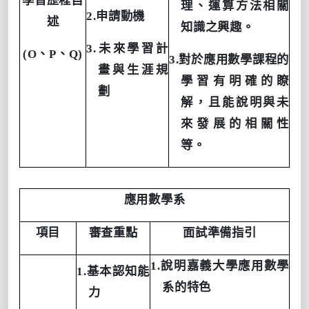
學習歷程自
理、運算方法相關
2.
申請動機
述
知識之興趣。
3.
未來學習計
(O
、
P
、
Q)
3.
對於應用數學課程的
畫與生涯規
學習有明確的瞭
劃
解，且能說明與未
來發展的相關性
等。
應用數學系
項目
審查重點
面試準備指引
1.說明嘉義大學應用數學
1.基本認知能
系的特色
力