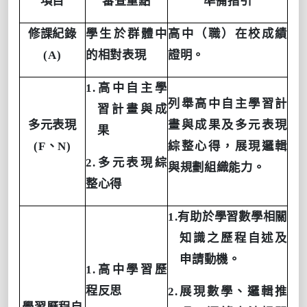
項目
審查重點
準備指引
修課紀錄
學生於群體中
高中（職）在校成績
(A)
的相對表現
證明。
1.
高中自主學
列舉高中自主學習計
習計畫與成
多元表現
畫與成果及多元表現
果
(F
、
N)
綜整心得，展現邏輯
2.
多元表現綜
與規劃組織能力。
整心得
1.
有助於學習數學相關
知識之歷程自述及
申請動機。
1.
高中學習歷
程反思
2.
展現數學、邏輯推