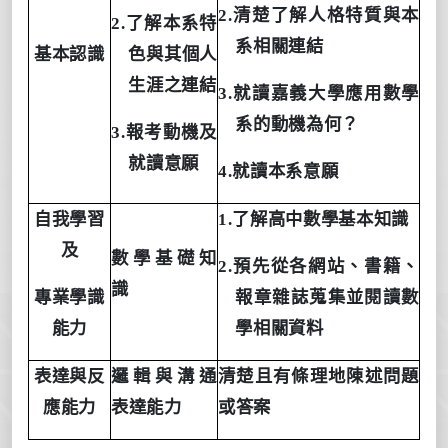
2.清楚了解人格特質與本
2.了解本系特
系相關連結
基本認識
色與其個人
生涯之連結
3.就讀嘉義大學應用數學
系的動機為何？
3.報考動機及
就讀意願
4.就讀本系意願
自我學習
1.了解高中數學基本知識
及
數學基礎知
2.預先從各網站、書籍、
識
專業學識
報章雜誌蒐集並閱讀數
能力
學相關資料
表達與反
邏輯與溝通
清楚且有條理地陳述問題
應能力
表達能力
或答案