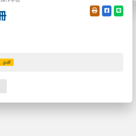
冊
友善列印(開新視窗)
分享至臉書(開
分享至 L
.pdf