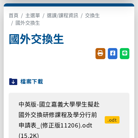
首頁
主選單
選課/課程資訊
交換生
國外交換生
國外交換生
友善列印(開新視窗
分享至臉書(
分享至
檔案下載
中英版-國立嘉義大學學生擬赴
國外交換研修課程及學分行前
.odt
申請表_(修正版11206).odt
(15.2K)