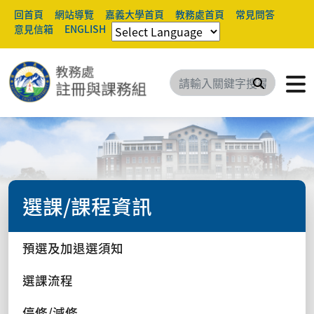
回首頁
網站導覽
嘉義大學首頁
教務處首頁
常見問答
意見信箱
ENGLISH
搜尋
選課/課程資訊
預選及加退選須知
選課流程
停修/減修