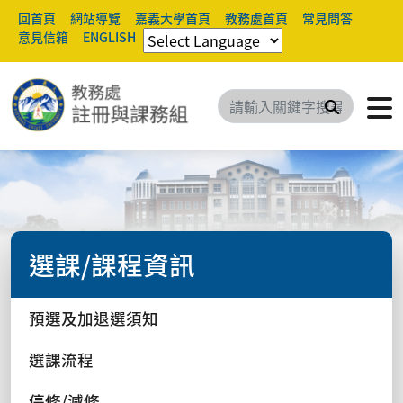
回首頁
網站導覽
嘉義大學首頁
教務處首頁
常見問答
意見信箱
ENGLISH
搜尋
選課/課程資訊
預選及加退選須知
選課流程
停修/減修