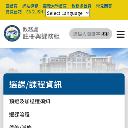
回首頁
網站導覽
嘉義大學首頁
教務處首頁
常見問答
意見信箱
ENGLISH
搜尋
選課/課程資訊
預選及加退選須知
選課流程
停修/減修