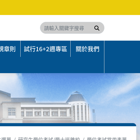
搜尋
規章則
試行16+2週專區
關於我們
主選單
研究生學位考試/學士班離校
學位考試常用表單