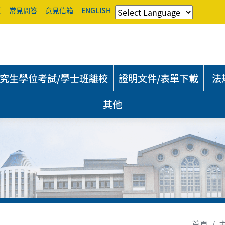
頁
常見問答
意見信箱
ENGLISH
究生學位考試/學士班離校
證明文件/表單下載
法
其他
首頁