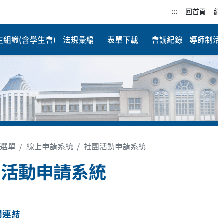
:::
回首頁
生組織(含學生會)
法規彙編
表單下載
會議紀錄
導師制
選單
線上申請系統
社團活動申請系統
團活動申請系統
關連結