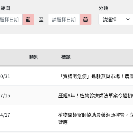
期範圍
分類
日期範圍結束
至
日期範圍開始
日期範圍結束
類別
標題
10/31
「質譜宅急便」進駐燕巢市場！農
07/15
歷經8年！植物診療師法草案今過初
04/17
植物醫師醫師協助農藥源頭控管，
響應