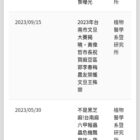
食曝光
所
2023/09/15
2023年台
植物
南市文旦
醫學
大賽揭
系暨
曉，黃偉
研究
哲市長祝
所
賀麻豆區
郭李春梅
農友榮獲
文旦王殊
榮
2023/05/30
不是黑芝
植物
麻!台南麻
醫學
六甲報蟲
系暨
蟲危機飄
研究
臭味，夜
所