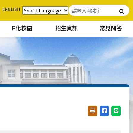
ENGLISH
搜
E化校園
招生資訊
常見問答
友善列印(開新視窗)
分享至臉書(開
分享至 L