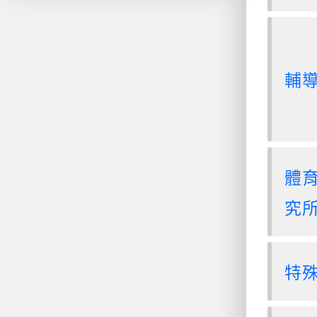
輔
體
究
特