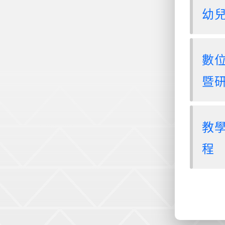
幼
數
暨
教
程