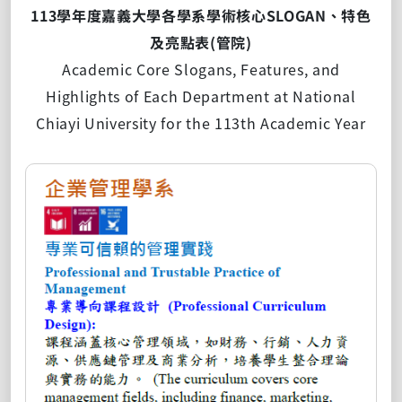
113學年度嘉義大學各學系學術核心SLOGAN、特色
及亮點表(管院)
Academic Core Slogans, Features, and
Highlights of Each Department at National
Chiayi University for the 113th Academic Year