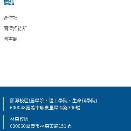
連結
合作社
蘭潭招待所
圖書館
蘭潭校區(農學院、理工學院、生命科學院)
600048嘉義市鹿寮里學府路300號
林森校區
600060嘉義市林森東路151號