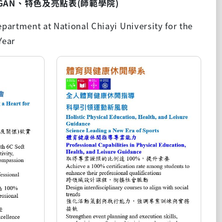
GAN
、特色及亮點表
(
師範學院
)
partment at National Chiayi University for the
Year