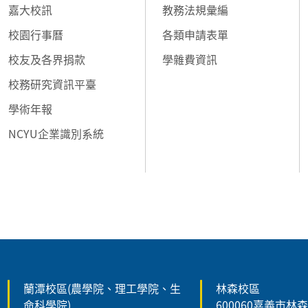
嘉大校訊
教務法規彙編
校園行事曆
各類申請表單
校友及各界捐款
學雜費資訊
校務研究資訊平臺
學術年報
NCYU企業識別系統
:::
蘭潭校區(農學院、理工學院、生
林森校區
命科學院)
600060嘉義市林