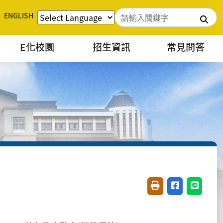
ENGLISH
搜
E化校園
招生資訊
常見問答
友善列印(開新視窗)
分享至臉書(開
分享至 L