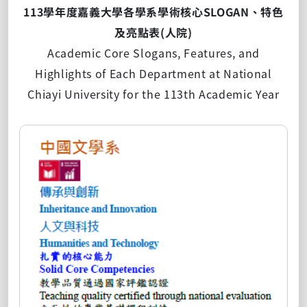
113學年度嘉義大學各學系學術核心SLOGAN、特色
及亮點表(人院)
Academic Core Slogans, Features, and
Highlights of Each Department at National
Chiayi University for the 113th Academic Year