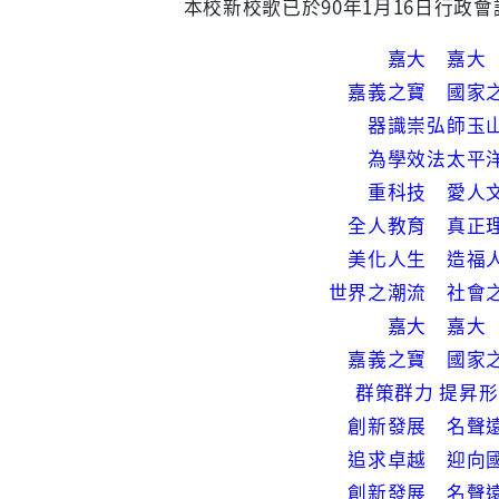
本校新校歌已於90年1月16日行政
嘉大 嘉大
嘉義之寶 國家
器識崇弘師玉
為學效法太平
重科技 愛人
全人教育 真正
美化人生 造福
世界之潮流 社會
嘉大 嘉大
嘉義之寶 國家
群策群力 提昇
創新發展 名聲
追求卓越 迎向
創新發展 名聲