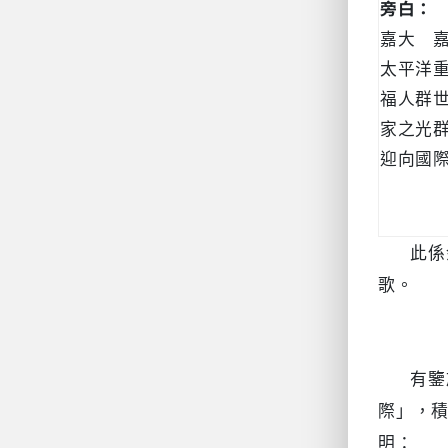
旁白：
嘉大 
太平洋
福人群
家之光
迎向國
此係
歌。
有鑒
際」，
明：