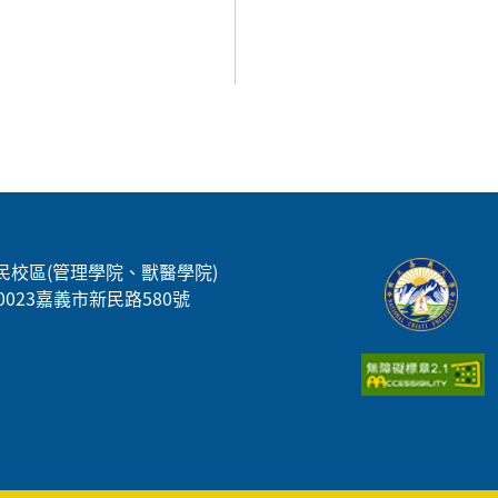
民校區(管理學院、獸醫學院)
00023嘉義市新民路580號