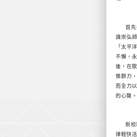
首先
識崇弘
「太平
不懈，
後，在
策群力
而全力
的心聲
新校
律輕快