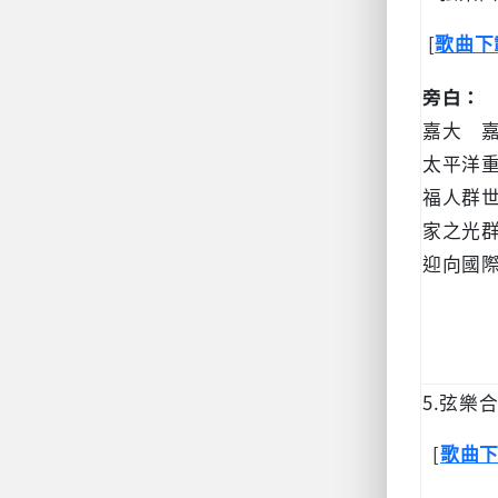
[
歌曲下
旁白：
嘉大 
太平洋
福人群
家之光
迎向國
5.弦樂
[
歌曲