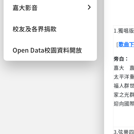
嘉大影音
校友及各界捐款
1.獨唱
[
歌曲
Open Data校園資料開放
旁白：
嘉大 
太平洋
福人群
家之光
迎向國
3.弦樂