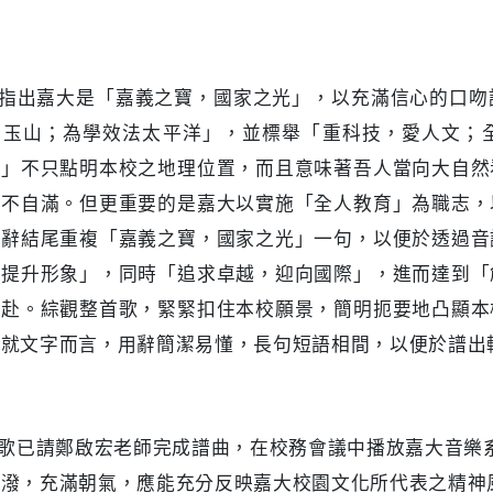
指出嘉大是「嘉義之寶，國家之光」，以充滿信心的口吻
師玉山；為學效法太平洋」，並標舉「重科技，愛人文；
洋」不只點明本校之地理位置，而且意味著吾人當向大自然
永不自滿。但更重要的是嘉大以實施「全人教育」為職志，
歌辭結尾重複「嘉義之寶，國家之光」一句，以便於透過音
，提升形象」，同時「追求卓越，迎向國際」，進而達到「
以赴。綜觀整首歌，緊緊扣住本校願景，簡明扼要地凸顯本
。就文字而言，用辭簡潔易懂，長句短語相間，以便於譜出
歌已請鄭啟宏老師完成譜曲，在校務會議中播放嘉大音樂
活潑，充滿朝氣，應能充分反映嘉大校園文化所代表之精神