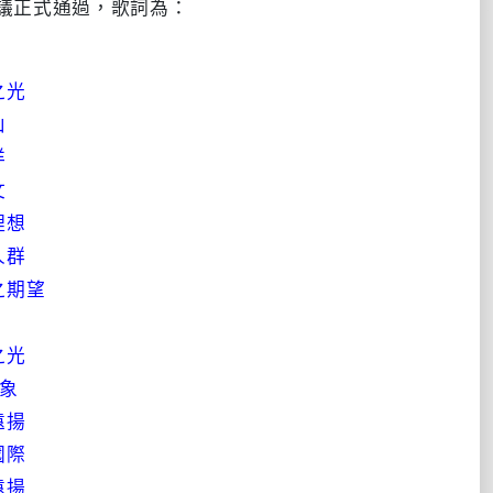
會議正式通過，歌詞為：
之光
山
洋
文
理想
人群
之期望
之光
形象
遠揚
國際
遠揚