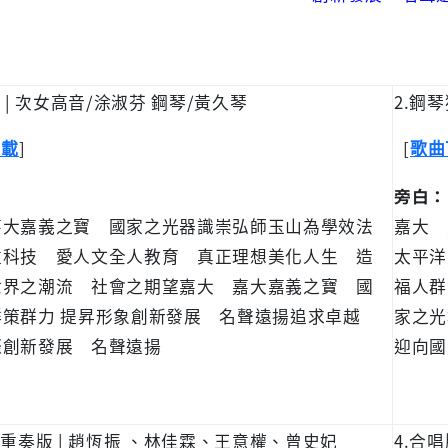
版 | 次女高音/涂淑芬 鋼琴/黃久琴
2.鋼琴
]
[
下載
歌曲
旁白：
嘉大嘉義之寶 國家之光器識崇弘師玉山為學效法
嘉大 
重科技 愛人文全人教育 真正理想美化人生 造
太平洋
世界之潮流 社會之期望嘉大 嘉大嘉義之寶 國
福人群
群策群力 提昇形象創新發展 名聲遠揚追求卓越
家之光
際創新發展 名聲遠揚
迎向國
四重奏版 | 趙恆振 、林佳霖、王意權、曾史妃
4.合