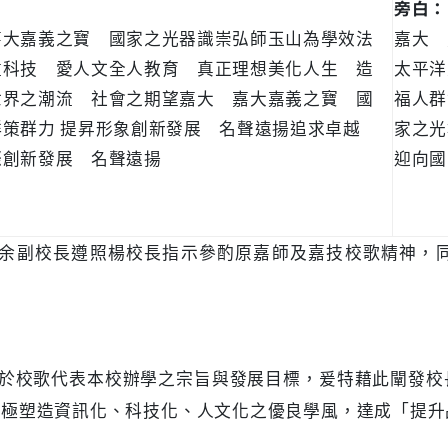
旁白：
嘉大嘉義之寶 國家之光器識崇弘師玉山為學效法
嘉大 
重科技 愛人文全人教育 真正理想美化人生 造
太平洋
世界之潮流 社會之期望嘉大 嘉大嘉義之寶 國
福人群
群策群力 提昇形象創新發展 名聲遠揚追求卓越
家之光
際創新發展 名聲遠揚
迎向國
余副校長遵照楊校長指示參酌原嘉師及嘉技校歌精神，
於校歌代表本校辦學之宗旨與發展目標，爰特藉此闡發校
積極塑造資訊化、科技化、人文化之優良學風，達成「提升