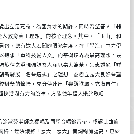
說出立足嘉義，為國育才的期許，同時希望吾人「器
全人教育真正理想」的核心理念。其中，「玉山」和
看齊，應有遠大宏闊的眼光氣度，在「學海」中力學
以追求「重科技愛人文」的平衡境界為最高理想。最
調旋律之重現強調吾人深以嘉大為榮，矢志透過「群
創新發展，名聲遠揚」之理想，為樹立嘉大良好聲望
校辦學的憧憬，充分傳達出「樂觀進取、充滿自信」
輕快活潑有力的旋律，方能使年輕人樂於歌唱。
系涂淑芬老師之獨唱及同學合唱錄音帶，咸認此曲旋
風格。經決議將「嘉大 嘉大」音調稍加揚高，已於