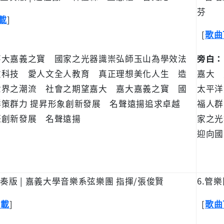
芬
]
載
[
歌曲
嘉大嘉義之寶 國家之光器識崇弘師玉山為學效法
旁白：
重科技 愛人文全人教育 真正理想美化人生 造
嘉大 
世界之潮流 社會之期望嘉大 嘉大嘉義之寶 國
太平洋
群策群力 提昇形象創新發展 名聲遠揚追求卓越
福人群
際創新發展 名聲遠揚
家之光
迎向國
合奏版 | 嘉義大學音樂系弦樂團 指揮/張俊賢
6.管
]
[
下載
歌曲