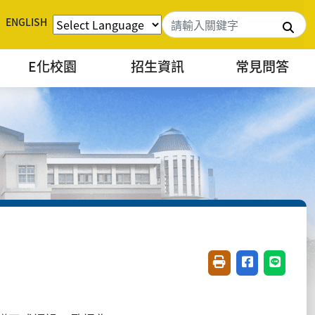
ENGLISH
搜
E化校園
招生資訊
常見問答
友善列印(開新視窗)
分享至臉書(開
分享至 L