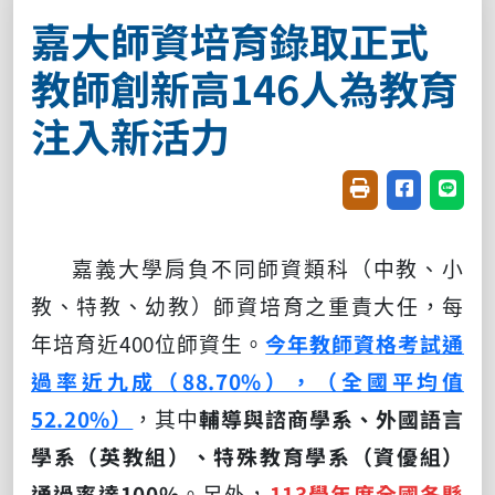
嘉大師資培育錄取正式
教師創新高146人為教育
注入新活力
友善列印(開新視窗
分享至臉書(
分享至
嘉義大學肩負不同師資類科（中教、小
教、特教、幼教）師資培育之重責大任，每
年培育近400位師資生。
今年教師資格考試通
過率近九成（88.70%），（全國平均值
52.20%）
，其中
輔導與諮商學系、外國語言
學系（英教組）、特殊教育學系（資優組）
通過率達100%
。另外，
113學年度全國各縣