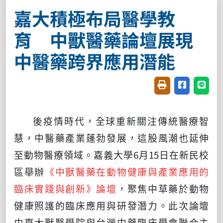
嘉大積極布局醫學教
育 中獸醫藥論壇展現
中醫藥跨界應用潛能
友善列印(開新視窗
分享至臉書(
分享至
後疫情時代，全球重新關注傳統醫療智
慧，中醫藥產業蓬勃發展，這股風潮也延伸
至動物醫療領域。嘉義大學6月15日在新民校
區舉辦
《中獸醫藥在動物健康與產業應用的
臨床實踐與創新》論壇
，聚焦中草藥於動物
健康照護的臨床應用與研發潛力。此次論壇
由嘉大獸醫學院與台灣中藥臨床學會聯合主