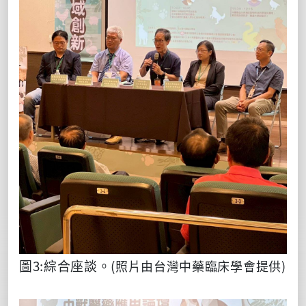
圖
3:
綜合座談。
(
照片由台灣中藥臨床學會提供)