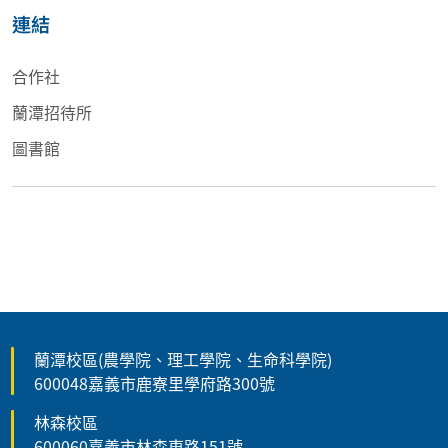
連結
合作社
蘭潭招待所
圖書館
蘭潭校區(農學院、理工學院、生命科學院)
600048嘉義市鹿寮里學府路300號
林森校區
600060嘉義市林森東路151號