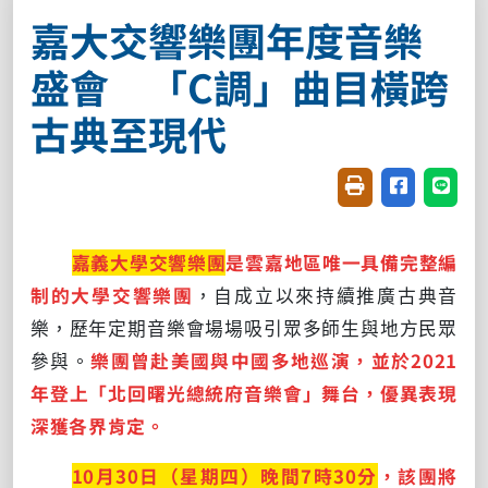
嘉大交響樂團年度音樂
盛會 「C調」曲目橫跨
古典至現代
友善列印(開新視窗
分享至臉書(
分享至
嘉義大學交響樂團
是雲嘉地區唯一具備完整編
制的大學交響樂團
，自成立以來持續推廣古典音
樂，歷年定期音樂會場場吸引眾多師生與地方民眾
參與。
樂團曾赴美國與中國多地巡演，並於2021
年登上「北回曙光總統府音樂會」舞台，優異表現
深獲各界肯定。
10月30日（星期四）晚間7時30分
，該團將