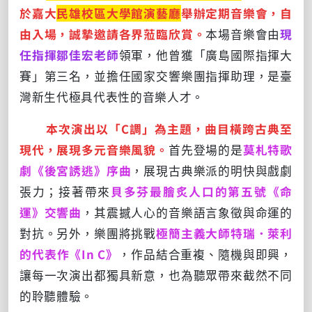
於嘉大
民雄校區大學館演藝廳
舉辦定期音樂會，自
由入場，誠摯邀請各界蒞臨欣賞。
本場音樂會由
現
任指揮鄒佳宏老師
領軍，他曾獲「廣島國際指揮大
賽」第三名，並擔任國家交響樂團指揮助理，是臺
灣新生代極具代表性的音樂人才。
本次演出以「C調」為主題，曲目橫跨古典至
現代，展現多元音樂風貌。
首先登場的是
莫札特歌
劇《後宮誘逃》序曲
，展現古典樂派的明快與戲劇
張力；接著帶來
貝多芬最膾炙人口的第五號《命
運》交響曲
，其震撼人心的音樂語言象徵與命運的
對抗。另外，樂團將挑戰
極簡主義大師特瑞．萊利
的代表作《In C》
，作品結合重複、隨機與即興，
讓每一次演出都獨具新意，也為聽眾帶來截然不同
的聆聽體驗。