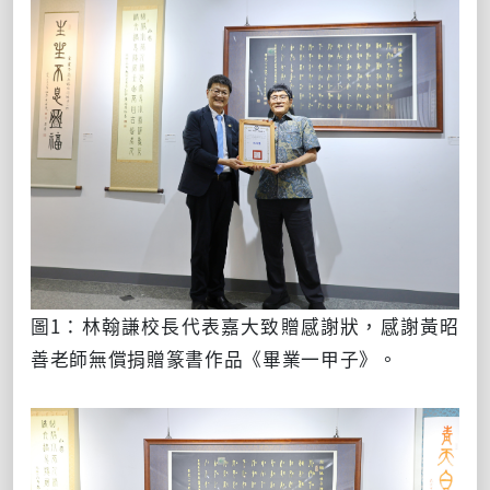
圖1：林翰謙校長代表嘉大致贈感謝狀，感謝黃昭
善老師無償捐贈篆書作品《畢業一甲子》。