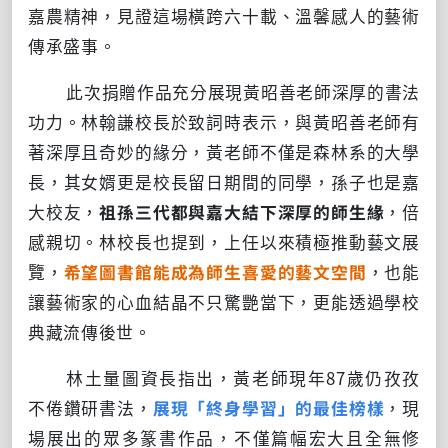
嘉農精神，見證這場橫跨六十載、溫馨感人的藝術
傳承盛事。
此次捐贈作品充分展現黃昭善老師深厚的書法
功力。林翰謙校長於致詞時表示，與黃昭善老師有
著深厚且奇妙的緣分，黃老師不僅是森林系的大學
長，其女婿更是校長留日期間的同學，孫子也是嘉
大校友，
祖孫三代都與嘉大結下深厚的師生緣
，倍
感親切。林校長也提到，上任以來積極推動藝文展
覽，
希望圖書館能成為師生喜愛的藝文空間
，也能
讓藝術家的心血結晶不只驚艷當下，更能透過學校
典藏流傳後世。
林土量圖資長指出，黃老師現年87歲仍孜孜
不倦鑽研書法，
展現「終身學習」的最佳榜樣
，現
場展出的眾多篆書作品，不僅篇幅宏大且全無修