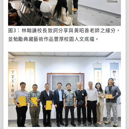
圖3：林翰謙校長致詞分享與黃昭善老師之緣分，
並勉勵典藏藝術作品豐厚校園人文底蘊。