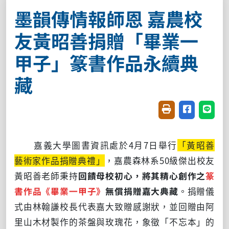
墨韻傳情報師恩 嘉農校
友黃昭善捐贈「畢業一
甲子」篆書作品永續典
藏
友善列印(開新視窗
分享至臉書(
分享至
嘉義大學圖書資訊處於4月7日舉行
「黃昭善
藝術家作品捐贈典禮」
，嘉農森林系50級傑出校友
黃昭善老師秉持
回饋母校初心，將其精心創作之
篆
書作品《畢業一甲子》
無償捐贈嘉大典藏
。捐贈儀
式由林翰謙校長代表嘉大致贈感謝狀，並回贈由阿
里山木材製作的茶盤與玫瑰花，象徵「不忘本」的