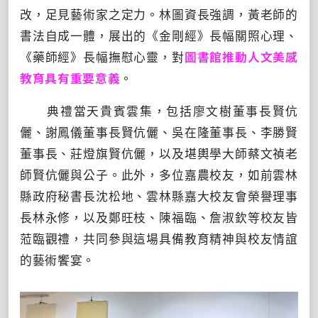
改，足見藝術家之定力。林圖資長強調，黃老師的
書法自成一體，展出的《金剛經》長幅關照心理、
《藥師經》長幅撫慰心靈，對
圖書館推動人文美感
教育具有重要意義
。
典禮當天貴賓雲集，包括廖文樹董事長賢伉
儷、謝鳳儀董事長賢伉儷、吳在隆董事長、李勝賢
董事長、莊燈旗賢伉儷，以及堪輿學大師蔡文禎老
師賢伉儷與公子。此外，多位嘉農校友，如前雲林
縣政府秘書長沈松地、雲林縣嘉大校友會榮譽理事
長林永修，以及鄭旺枝、陳福臨、詹淑欽等校友皆
蒞臨觀禮，共同參與這場具備教育精神與校友情誼
的藝術饗宴。