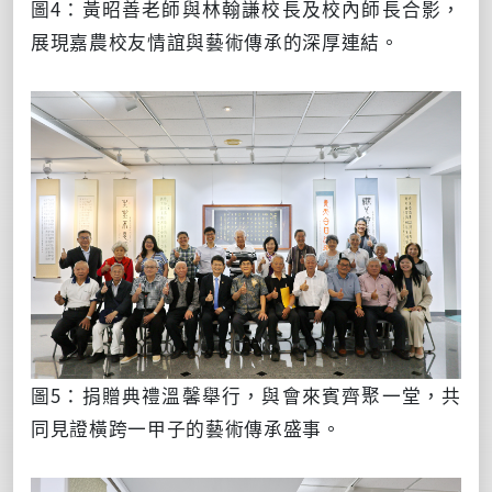
圖4：黃昭善老師與林翰謙校長及校內師長合影，
展現嘉農校友情誼與藝術傳承的深厚連結。
圖5：捐贈典禮溫馨舉行，與會來賓齊聚一堂，共
同見證橫跨一甲子的藝術傳承盛事。