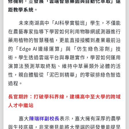
修機制
，並
發展「雲端智慧藥園與自動化萃取」遠
距教學系統
。
未來南湖高中「AI科學實驗班」學生，不僅能
在農藝專家指導下學習如何利用物聯網感測器進行
藥用植物的智慧種植，更能直接接觸到產業最前沿
的「Edge AI邊緣運算」與「仿生綠色溶劑」技
術。學生透過雲端平台與專題實作，學習如何運用
演算法預測萃取終點、維持中草藥類外泌體的活
性，親自體驗從「泥巴到精華」的零碳排綠色智造
過程。
長官期許：打破學科界線，建構高中至大學的跨域
人才中繼站
嘉大
陳瑞祥副校長
表示，嘉大擁有深厚的農學
與生技底蘊，非常樂見能將大學端的研發量能提早