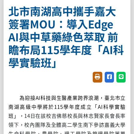
北市南湖高中攜手嘉大
簽署MOU：導入Edge
AI與中草藥綠色萃取 前
瞻布局115學年度「AI科
學實驗班」
友善列印(開新視窗
分享至臉書(
分享至
為迎接AI科技與生醫產業跨界浪潮，
臺北市立
南湖高級中學
將於115學年度成立「AI科學實驗
班」
，14日在該校吉佛慈校長與林志賢家長會長率
領下，校內團隊及全體高二學生南下參訪嘉義大學
生命科學院、農學院、理工學院及管理學院等單