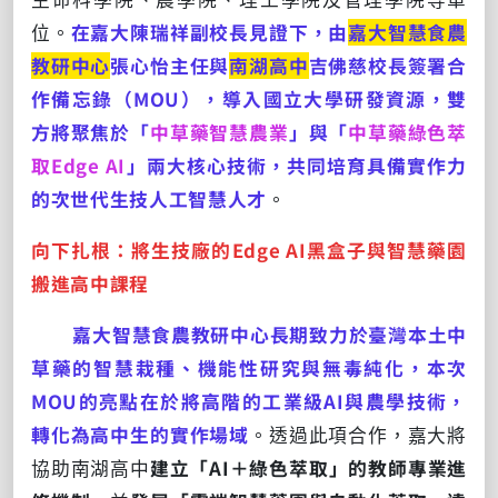
位。
在嘉大陳瑞祥副校長見證下，由
嘉大智慧食農
教研中心
張心怡主任與
南湖高中
吉佛慈校長簽署合
作備忘錄（MOU），導入國立大學研發資源，雙
方將聚焦於「
中草藥智慧農
業
」與「
中草藥綠色萃
取Edge AI
」兩大核心技術，共同培育具備實作力
的次世代生技人工智慧人才
。
向下扎根：將生技廠的
Edge AI
黑盒子與智慧藥園
搬進高中課程
嘉大智慧食農教研中心長期致力於臺灣本土中
草藥的智慧栽種、機能性研究與無毒純化，本次
MOU的亮點在於將高階的工業級AI與農學技術，
轉化為高中生的實作場域
。透過此項合作，嘉大將
協助南湖高中
建立「AI＋綠色萃取」的教師專業進