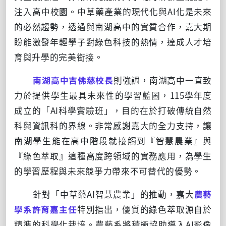
注入高中校園。中草藥產業的現代化與AI化是未來
的必然趨勢，透過與南湖高中的實質合作，嘉大期
盼能激發年輕學子對綠色科技的熱情，達成人才培
育與升學的完美銜接。
南湖高中吉佛慈校長
則強調，南湖高中一直致
力於提供學生最具未來性的學習藍圖，115學年度
成立的「AI科學實驗班」，目的在於打破傳統自然
科與資訊科的界線。非常感謝嘉大的全力支持，讓
南湖學生能在高中階段就接觸到『智慧農業』與
『綠色萃取』這種高度跨領域的實務應用，為學生
的學習歷程與未來競爭力帶來不可替代的優勢。
針對「中草藥AI智慧農業」的推動，嘉大
農藝
學系許育嘉主任
特別指出，優質的綠色萃取源自於
精準的科學化栽培。農藝系將積極協助導入AI影像