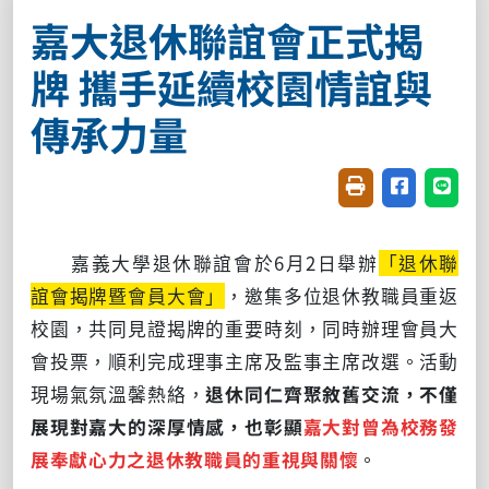
嘉大退休聯誼會正式揭
牌 攜手延續校園情誼與
傳承力量
友善列印(開新視窗
分享至臉書(
分享至
嘉義大學退休聯誼會於6月2日舉辦
「退休聯
誼會揭牌暨會員大會」
，邀集多位退休教職員重返
校園，共同見證揭牌的重要時刻，同時辦理會員大
會投票，順利完成理事主席及監事主席改選。活動
現場氣氛溫馨熱絡，
退休同仁齊聚敘舊交流，不僅
展現對嘉大的深厚情感，也彰顯
嘉大對曾為校務發
展奉獻心力之退休教職員的重視與關懷
。