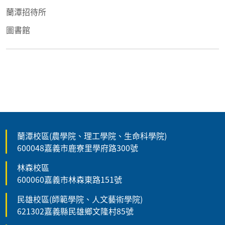
蘭潭招待所
圖書館
蘭潭校區(農學院、理工學院、生命科學院)
600048嘉義市鹿寮里學府路300號
林森校區
600060嘉義市林森東路151號
民雄校區(師範學院、人文藝術學院)
621302嘉義縣民雄鄉文隆村85號