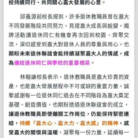
校持續同行、共同關心嘉大發展的心意
。
邱義源前校長提到，許多退休教職員曾在嘉大
不同發展階段共同努力，見證嘉大成長與蛻變，揭
牌活動讓退休同仁有機會再次回到校園、齊聚交
流，深切感受到嘉大對退休人員的尊重與用心，也
期盼未來退休聯誼會能持續凝聚嘉大人的情感，成
為
連結退休同仁與學校的重要橋梁
。
林翰謙校長表示，退休教職員是嘉大珍貴的資
產，也是嘉大發展歷程中不可或缺的重要力量，誠
摯感謝每一位退休同仁過去在不同階段為嘉大奠定
基礎、創造價值，也期盼透過退休聯誼會的成立，
讓退休教職員即使離開工作崗位，仍能保持緊密連
結，
持續「嘉大心、嘉大力、嘉大感」的精神
，感
受嘉大的關懷與溫暖
，凝聚每一份力量，延續每一