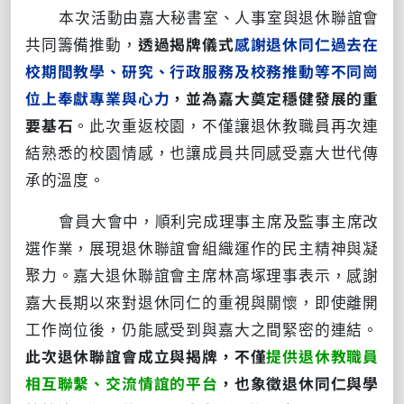
本次活動由嘉大秘書室、人事室與退休聯誼會
共同籌備推動，
透過揭牌儀式
感謝退休同仁過去在
校期間教學、研究、行政服務及校務推動等不同崗
位上奉獻專業與心力
，並為嘉大奠定穩健發展的重
要基石
。此次重返校園，不僅讓退休教職員再次連
結熟悉的校園情感，也讓成員共同感受嘉大世代傳
承的溫度。
會員大會中，順利完成理事主席及監事主席改
選作業，展現退休聯誼會組織運作的民主精神與凝
聚力。嘉大退休聯誼會主席林高塚理事表示，感謝
嘉大長期以來對退休同仁的重視與關懷，即使離開
工作崗位後，仍能感受到與嘉大之間緊密的連結。
此次退休聯誼會成立與揭牌，不僅
提供退休教職員
相互聯繫、交流情誼的平台
，也象徵退休同仁與學