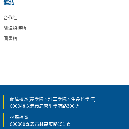
連結
合作社
蘭潭招待所
圖書館
蘭潭校區(農學院、理工學院、生命科學院)
600048嘉義市鹿寮里學府路300號
林森校區
600060嘉義市林森東路151號