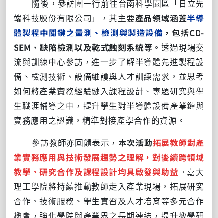
隨後，參訪團一行前往台南科學園區「日立先
端科技股份有限公司」，其主要
產品領域涵蓋
半導
體製程中關鍵之量測、檢測與製造設備
，包括CD-
SEM、缺陷檢測以及乾式蝕刻系統等
。透過現場交
流與訓練中心參訪，進一步了解半導體先進製程設
備、檢測技術、設備維護與人才訓練需求，並思考
如何將產業實務經驗融入課程設計、專題研究與學
生職涯輔導之中，提升學生對半導體設備產業鏈與
實務應用之認識，精準對接產學合作的資源。
參訪教師亦回饋表示，
本次活動
拓展教師對產
業實務應用與技術發展趨勢之理解，對後續跨領域
教學、研究合作及課程設計均具啟發與助益
。嘉大
理工學院將持續推動教師走入產業現場，拓展研究
合作、技術服務、學生實習及人才培育等多元合作
機會，強化學院與產業界之長期連結，提升教學研