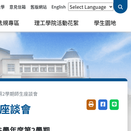
大學
意見信箱
舊版網站
English
法規專區
理工學院活動花絮
學生園地
第2學期師生座談會
生座談會
友善列印(開新視窗)
分享至臉書(開
分享至 L
6
2
學年度第
學期