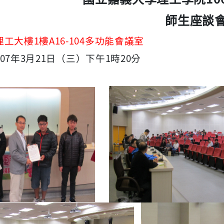
師生座談
1
A16-104
理工大樓
樓
多功能會議室
07
3
21
1
2
0
年
月
日（三）下午
時
分