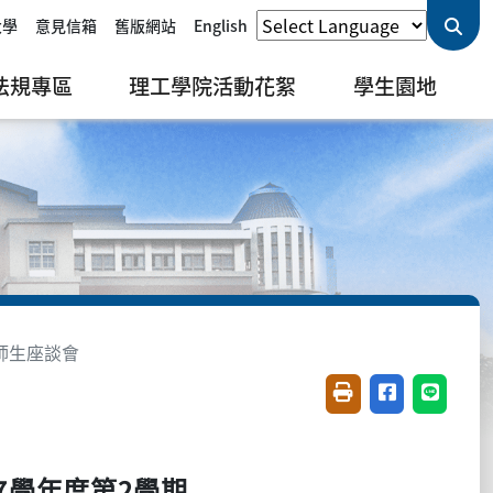
大學
意見信箱
舊版網站
English
法規專區
理工學院活動花絮
學生園地
師生座談會
友善列印(開新視窗)
分享至臉書(開
分享至 L
7
2
學年度第
學期