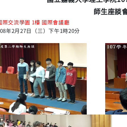
師生座談
1
國際交流學園
樓
國際會議廳
08
2
27
1
2
0
年
月
日（三）下午
時
分