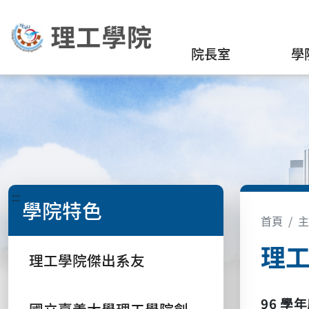
院長室
學
:::
學院特色
首頁
主
理工
理工學院傑出系友
96
學年