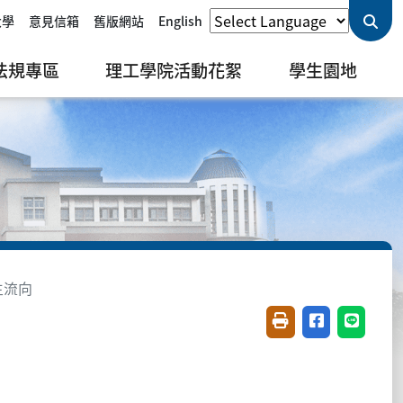
大學
意見信箱
舊版網站
English
法規專區
理工學院活動花絮
學生園地
生流向
友善列印(開新視窗)
分享至臉書(開
分享至 L