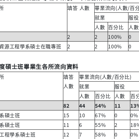
(
/
所
填答
人數
畢業流向
人數
百
就業
服役
人數
百分比
人數
2
2
100%
0
2
2
100%
0
資源工程學系碩士在職專班
度碩士班畢業生各所流向資料
(
/
)
所
填答
畢業流向
人數
百分比
人數
就業
服役
人數
百分比
人數
百
82
44
54%
11
13
15
10
67%
0
0%
系碩士班
11
6
55%
2
18
系碩士班
12
7
58%
0
0%
工程學系碩士班