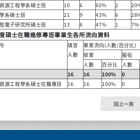
10
6
60%
2
20
資源工程學系碩士班
21
9
43%
6
28
學系碩士班
13
6
47%
1
7%
態電子研究所碩士班
度碩士在職進修專班畢業生各所流向資料
(
/
)
所
填答
畢業流向
人數
百分比
人數
就業
服役
人數
百分比
人數
16
16
100%
0
16
16
100%
0
資源工程學系碩士在職專班
回上一頁