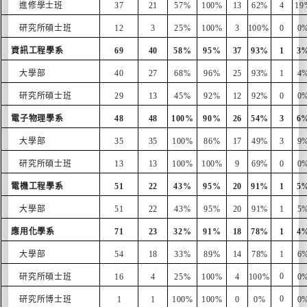
進修學士班
37
21
57%
100%
13
62%
4
19
研究所碩士班
12
3
25%
100%
3
100%
0
0
資訊工程學系
69
40
58%
95%
37
93%
1
3
大學部
40
27
68%
96%
25
93%
1
4
研究所碩士班
29
13
45%
92%
12
92%
0
0
電子物理學系
48
48
100%
90%
26
54%
3
6
大學部
35
35
100%
86%
17
49%
3
9
研究所碩士班
13
13
100%
100%
9
69%
0
0
電機工程學系
51
22
43%
95%
20
91%
1
5
大學部
51
22
43%
95%
20
91%
1
5
應用化學系
71
23
32%
91%
18
78%
1
4
大學部
54
18
33%
89%
14
78%
1
6
0
研究所碩士班
16
4
25%
100%
4
100%
0
0
研究所博士班
1
1
100%
100%
0
0%
0