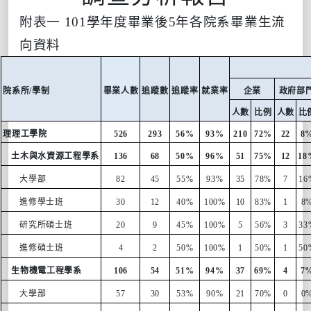
附表一
101
學年度畢業後
5
年各院系畢業生流
向資料
院系所
/
學制
畢業人數
追蹤數
追蹤率
就業率
企業
政府部
人數
比例
人數
比
理理工學院
526
293
56%
93%
210
72%
22
8
土木與水資源工程學系
136
68
50%
96%
51
75%
12
18
大學部
82
45
55%
93%
35
78%
7
16
進修學士班
30
12
40%
100%
10
83%
1
8
研究所碩士班
20
9
45%
100%
5
56%
3
33
進修碩士班
4
2
50%
100%
1
50%
1
50
生物機電工程學系
106
54
51%
94%
37
69%
4
7
大學部
57
30
53%
90%
21
70%
0
0