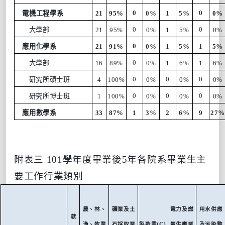
0
0
電機工程學系
21
95%
0%
1
5%
0%
0
0
大學部
21
95%
0%
1
5%
0%
0
應用化學系
21
91%
0%
1
5%
1
5%
0
大學部
16
89%
0%
1
6%
1
6%
0
0
0
研究所碩士班
4
100%
0%
0%
0%
0
0
0
研究所博士班
1
100%
0%
0%
0%
應用數學系
33
87%
1
3%
2
6%
9
27
附表三
101
學年度畢業後
5
年
各院系畢業生主
要
工作
行業
類
別
農、林、
礦業及土
電力及燃
用水供應
就
漁、牧業
石採取業
製造業
(C)
氣供應業
及污染整