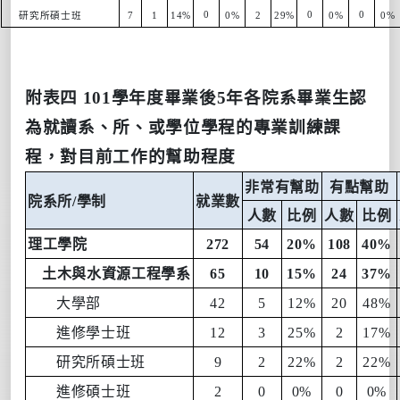
0
0
0
研究所碩士班
7
1
14%
0%
2
29%
0%
0%
附表
四
101
學年度畢業後
5
年
各院系
畢業生認
為就讀系、所、或學位學程的專業訓練課
程，對目前工作的幫助程度
非常有幫助
有點幫助
院系所
/
學制
就業數
人數
比例
人數
比例
理工學院
272
54
20%
108
40%
土木與水資源工程學系
65
10
15%
24
37%
大學部
42
5
12%
20
48%
進修學士班
12
3
25%
2
17%
研究所碩士班
9
2
22%
2
22%
進修碩士班
2
0
0%
0
0%