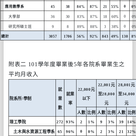
0
應用數學系
45
38
84%
87%
21
55%
0
0
大學部
36
30
83%
87%
18
60%
0
0
研究所碩士班
9
8
89%
88%
3
38%
0
總計
3057
1706
56%
92%
843
49%
130
8
附表二
101
學年度畢業後
5
年各院系畢業生之
平均月收入
22,001
元
28,001
元
就
22,000
元
就業
至
28,000
至
34,000
院系所
/
學制
業
以下
率
元
元
數
人數
比例
人數
比例
人數
比例
理工學院
272
93%
2
1%
9
3%
39
14
0
土木與水資源工程學系
65
96%
0%
2
3%
21
32