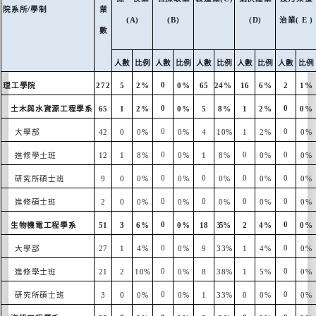
院系所
/
學制
業
(A)
(B)
(D)
治業
( E )
數
人數
比例
人數
比例
人數
比例
人數
比例
人數
比例
0
理工學院
272
5
2%
0%
65
24%
16
6%
2
1%
0
0
土木與水資源工程學系
65
1
2%
0%
5
8%
1
2%
0%
0
0
大學部
42
0
0%
0%
4
10%
1
2%
0%
0
0
0
進修學士班
12
1
8%
0%
1
8%
0%
0%
0
0
0
0
研究所碩士班
9
0
0%
0%
0%
0%
0%
0
0
0
0
進修碩士班
2
0
0%
0%
0%
0%
0%
0
0
生物機電工程學系
51
3
6%
0%
18
35%
2
4%
0%
0
0
大學部
27
1
4%
0%
9
33%
1
4%
0%
0
0
進修學士班
21
2
10%
0%
8
38%
1
5%
0%
0
0
研究所碩士班
3
0
0%
0%
1
33%
0
0%
0%