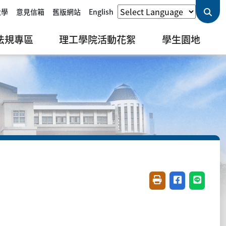
大學
意見信箱
舊版網站
English
法規專區
理工學院活動花絮
學生園地
友善列印(開新視窗)
分享至臉書(開
分享至 L