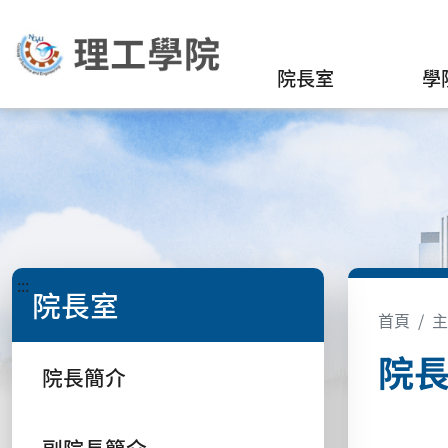
院長室
學
:::
院長室
首頁
主
院
院長簡介