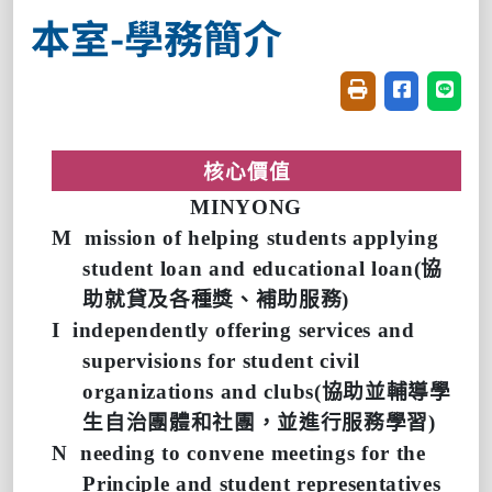
本室-學務簡介
友善列印(開新視窗
分享至臉書(
分享至
核心價值
MINYONG
M
mission of helping students applying
student loan and educational loan(
協
助就貸及各種獎、補助服務
)
I
independently offering services and
supervisions for student civil
organizations and clubs(
協助並輔導學
生自治團體和社團，並進行服務學習
)
N
needing to convene meetings for the
Principle and student representatives