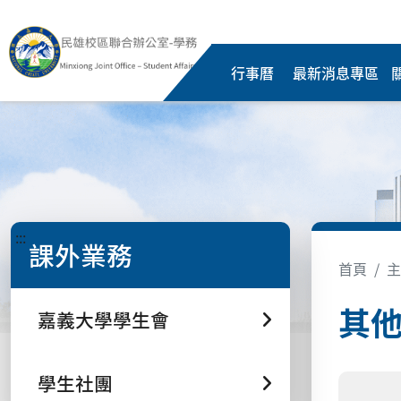
行事曆
最新消息專區
:::
課外業務
首頁
主
其
嘉義大學學生會
學生社團