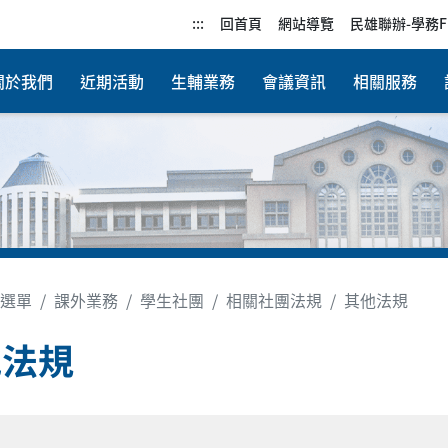
:::
回首頁
網站導覽
民雄聯辦-學務F
關於我們
近期活動
生輔業務
會議資訊
相關服務
選單
課外業務
學生社團
相關社團法規
其他法規
他法規