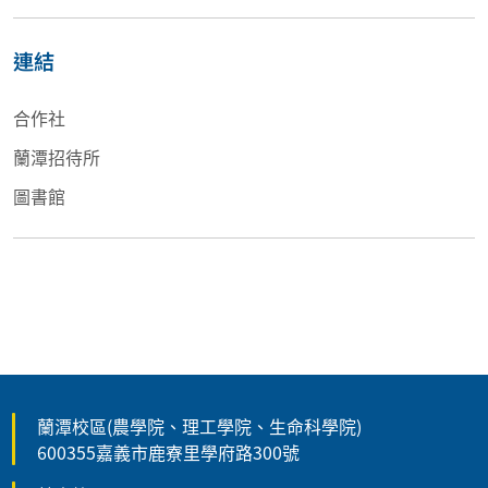
連結
合作社
蘭潭招待所
圖書館
蘭潭校區(農學院、理工學院、生命科學院)
600355嘉義市鹿寮里學府路300號