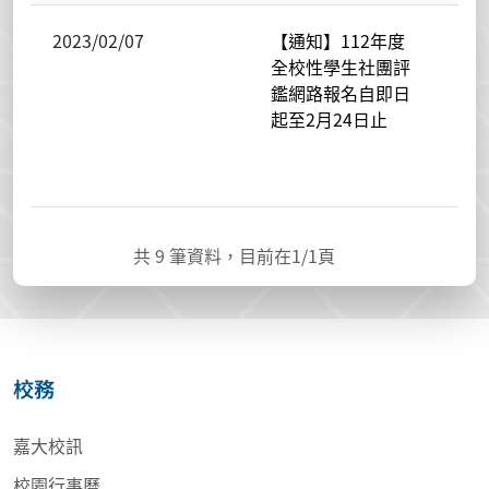
2023/02/07
【通知】112年度
民
全校性學生社團評
校
鑑網路報名自即日
聯
起至2月24日止
辦
室-
學
共
9
筆資料，目前在
1
/1頁
校務
嘉大校訊
校園行事曆