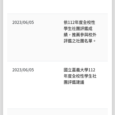
學
2023/06/05
依112年度全校性
民
學生社團評鑑成
校
績，推薦參與校外
聯
評鑑之社團名單。
辦
室-
學
2023/06/05
國立嘉義大學112
民
年度全校性學生社
校
團評鑑建議
聯
辦
室-
學