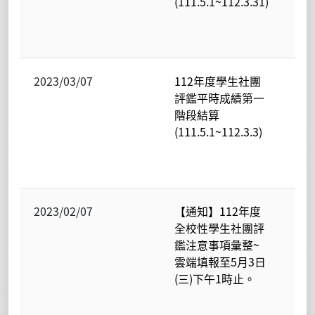
(111.5.1~112.3.31)
辦
室-
學
2023/03/07
112年度學生社團
民
評鑑平時成績第一
校
階段結算
聯
(111.5.1~112.3.3)
辦
室-
學
2023/02/07
【通知】112年度
民
全校性學生社團評
校
鑑注意事項彙整~
聯
雲端填報至5月3日
辦
(三)下午1時止。
室-
學