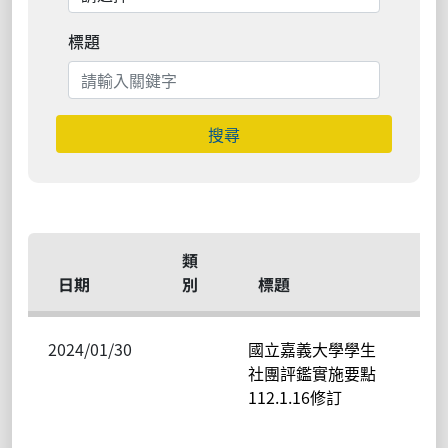
標題
搜尋
類
單
日期
別
標題
位
2024/01/30
國立嘉義大學學生
民
社團評鑑實施要點
校
112.1.16修訂
聯
辦
室-