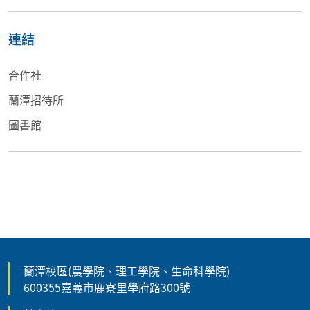
連結
合作社
蘭潭招待所
圖書館
蘭潭校區(農學院、理工學院、生命科學院)
600355嘉義市鹿寮里學府路300號