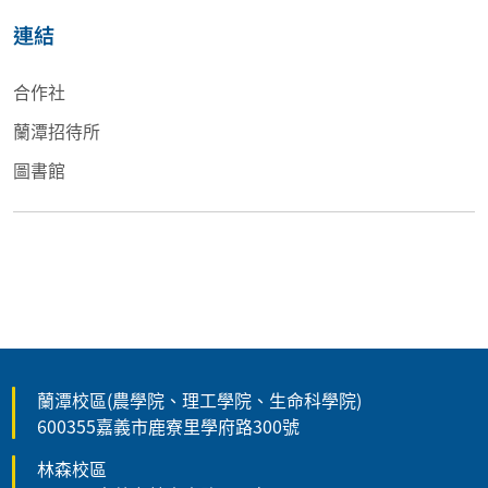
連結
合作社
蘭潭招待所
圖書館
蘭潭校區(農學院、理工學院、生命科學院)
600355嘉義市鹿寮里學府路300號
林森校區