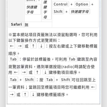
速
+
+
Control
Option
快速鍵
鍵
+
Shift
快速鍵字母
字母
字
母
Safari
無
※當本網站項目頁籤無法以滑鼠點選時，您可利用
以下鍵盤操作方式瀏覽資料：
或
：按左右鍵或上下鍵移動標籤
←
→
↑
↓
順序。
：停留於該標籤後，可利用
鍵跳至內容
Tab
Tab
瀏覽該筆資料，遇到單選按鈕(radio)時請配合使
用
或
鍵移動項目順序。
←
→
↑
↓
+
：按
+
可往回跳至上
Tab
Shift
Tab
Shift
一筆資料；當跳回至標籤項目時您可繼續利用
←
或
鍵移動標籤順序。
→
↑
↓