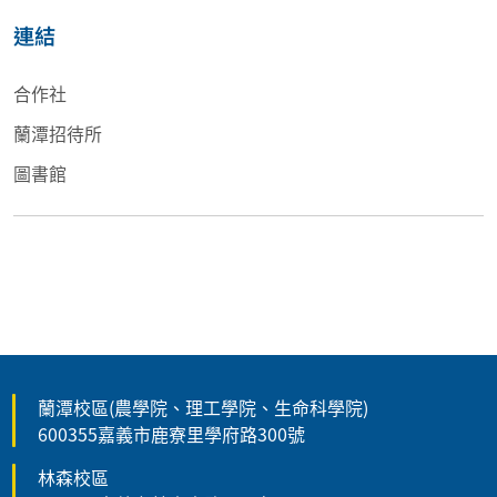
連結
合作社
蘭潭招待所
圖書館
蘭潭校區(農學院、理工學院、生命科學院)
600355嘉義市鹿寮里學府路300號
林森校區