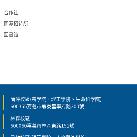
合作社
蘭潭招待所
圖書館
蘭潭校區(農學院、理工學院、生命科學院)
600355嘉義市鹿寮里學府路300號
林森校區
600060嘉義市林森東路151號