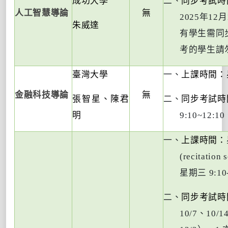
成功大學
二、
同步考試時
人工智慧導論
無
2025
年
12
月
朱威達
有學生需同
考的學生請
臺灣大學
一、
上課時間：
金融科技導論
無
張智星、陳君
二、
同步考試時
明
9:10~12:10
一、
上課時間：
(recitation 
星期三
9:10
二、
同步考試時
10/7
、
10/1