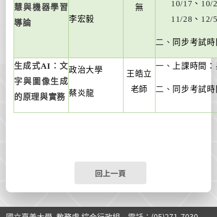
10/17
、
10/
慧與機器學習
無
李宏毅
11/28
、
12/
導論
二、
同步考試時
生成式
AI
：文
一、
上課時間：
政治大學
王皓立
字與圖像生成
老師
二、
同步考試時
蔡炎龍
的原理與實務
回上一頁
國立嘉義大學 教務處 綜合行政組 電話：(05)271-7030