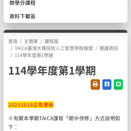
微學分課程
資料下載區
首頁
主選單
課程面
TAICA臺灣大專院校人工智慧學程聯盟
開課資訊
114學年度第1學期
114學年度第1學期
友善列印(開新視窗
分享至臉書(
分享至
20251016
公告更新
※有關本學期
TAICA
課程「期中停修」方式說明如
下：