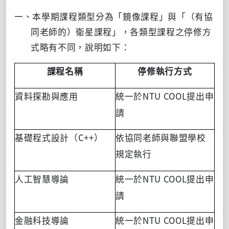
一、本學期課程類型分為「鏡像課程」與「（有協
同老師的）衛星課程」，各類型課程之停修方
式略有不同，說明如下：
課程名稱
停修執行方式
NTU COOL
資料探勘與應用
統一於
提出申
請
C++
基礎程式設計（
）
依協同老師與聯盟學校
規定執行
NTU COOL
人工智慧導論
統一於
提出申
請
NTU COOL
金融科技導論
統一於
提出申