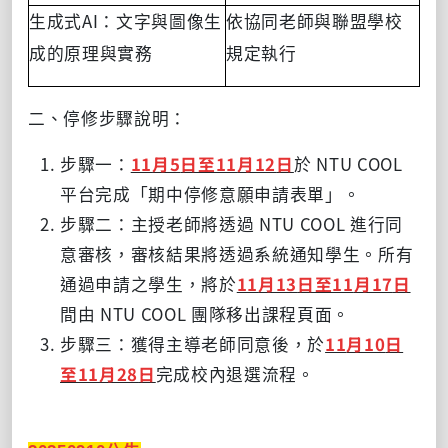
AI
生成式
：文字與圖像生
依協同老師與聯盟學校
成的原理與實務
規定執行
二、停修步驟說明：
步驟一：
11
月5
日至11
月12
日
於
NTU COOL
平台完成「期中停修意願申請表單」。
步驟二：主授老師將透過
NTU COOL
進行同
意審核，審核結果將透過系統通知學生。所有
通過申請之學生，將於
11
月13
日至11
月17
日
間由
NTU COOL
團隊移出課程頁面。
步驟三：獲得主導老師同意後，於
11
月10
日
至11
月28
日
完成校內退選流程。