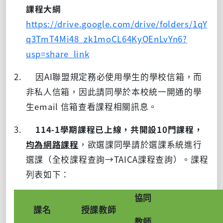
課程大綱
https://drive.google.com/drive/folders/1qY
q3TmT4Mi48_zk1moCL64KyOEnLvYn6?
usp=share_link
2. 因
AI
聯盟規定務必使用學生的學校信箱，而
非私人信箱，因此請同學於本校統一開通的學
生
email
信箱查看課程相關訊息。
3.
114-1
學期課程已上線，共開設
10
門課程，
均為網路課程
，欲選課同學請於選課系統進行
選課（全校課程查詢→TAICA課程查詢）。課程
列表如下：
協同
課名
授課教師
教師