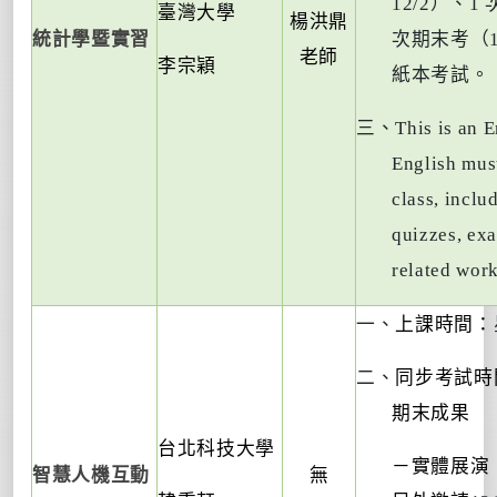
12/2
）、
1
臺灣大學
楊洪鼎
統計學暨實習
次期末考（
老師
李宗穎
紙本考試。
三、
This is an 
English must
class, incl
quizzes, exa
related work
一、
上課時間：
二、
同步考試時
期末成果
台北科技大學
－實體展演
智慧人機互動
無