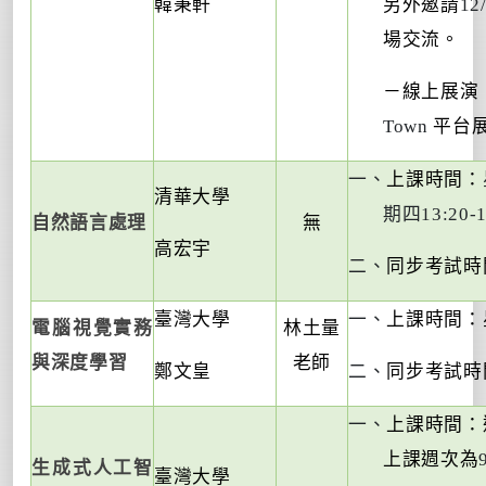
韓秉軒
另外邀請
12
場交流。
－線上展演
Town
平台
一、
上課時間：
清華大學
期四
13:20-
自然語言處理
無
高宏宇
二、
同步考試時
臺灣大學
一、
上課時間：
電腦視覺實務
林土量
與深度學習
老師
鄭文皇
二、
同步考試時
一、
上課時間：
上課週次為
生成式人工智
臺灣大學