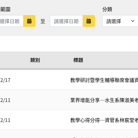
期範圍
分類
日期範圍結束
至
日期範圍開始
日期範圍結束
類別
標題
02/17
教學研討暨學生輔導聯席會議
02/11
業界增能分享─水生系陳淑美
02/11
教學心得分得─資管系林宸堂