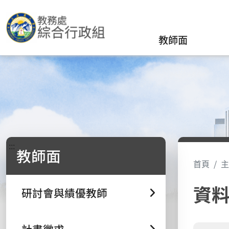
教師面
:::
教師面
首頁
主
資
研討會與績優教師