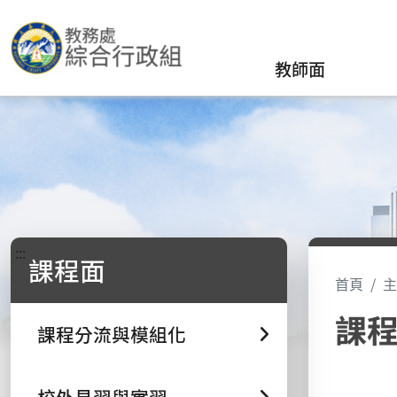
教師面
:::
課程面
首頁
主
課
課程分流與模組化