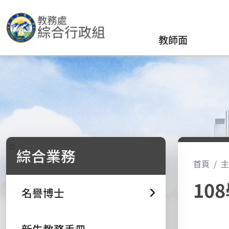
教師面
:::
綜合業務
首頁
主
108
名譽博士