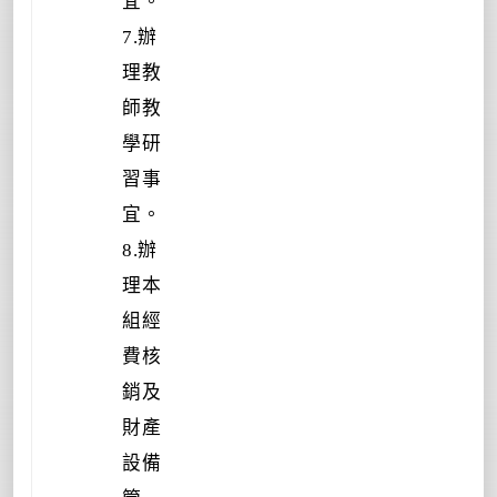
宜。
7.辦
理教
師教
學研
習事
宜。
8.辦
理本
組經
費核
銷及
財產
設備