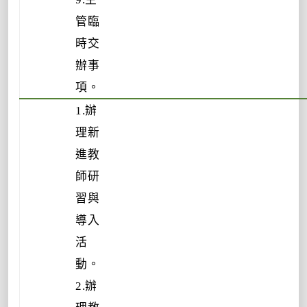
管臨
時交
辦事
項。
1.辦
理新
進教
師研
習與
導入
活
動。
2.辦