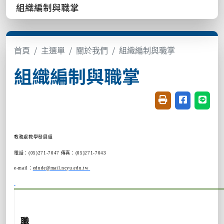
組織編制與職掌
首頁
主選單
關於我們
組織編制與職掌
組織編制與職掌
友善列印(開新視窗
分享至臉書(
分享至
教務處教學發展組
電話：(05)271-7047 傳真：(05)271-7043
e-mail：
edude@mail.ncyu.edu.tw
職