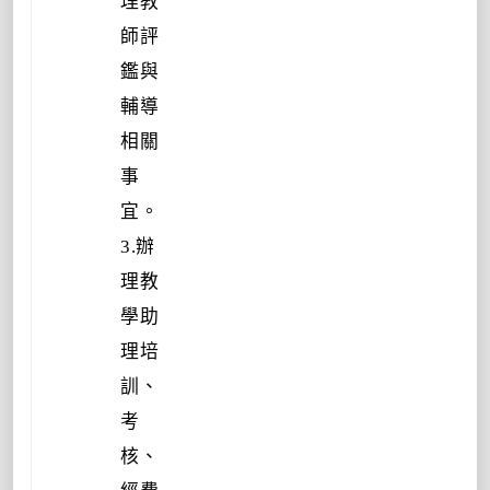
理教
師評
鑑與
輔導
相關
事
宜。
3.辦
理教
學助
理培
訓、
考
核、