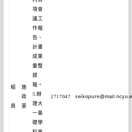
項會
議工
作報
告、
計畫
成果
彙整
提
報。
組
施
5.辦
seikopure
政
2717047
@mail.ncyu.e
理大
員
豪
一基
礎學
科會