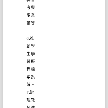
考與
課業
輔導
。
6.推
動學
生學
習歷
程檔
案系
統。
7.辦
理教
師教