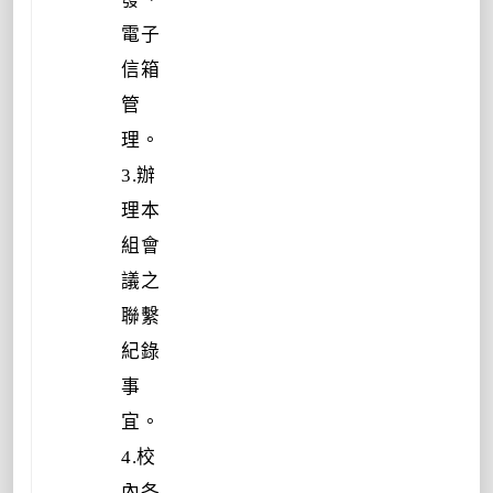
電子
信箱
管
理。
3.辦
理本
組會
議之
聯繫
紀錄
事
宜。
4.校
內各