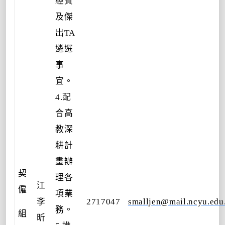
經費
及傑
出TA
遴選
事
宜。
4.配
合高
教深
耕計
畫辦
契
理各
江
僱
項業
斈
2717047
smalljen@mail.ncyu.edu
務。
組
昕