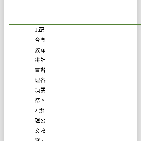
1.配
合高
教深
耕計
畫辦
理各
項業
務。
2.辦
理公
文收
發、