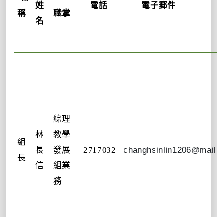
姓
電話
電子郵件
稱
職掌
名
綜理
林
教學
組
長
發展
2717032
changhsinlin1206@mail
長
信
組業
務