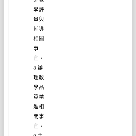
學評
量與
輔導
相關
事
宜。
8.辦
理教
學品
質精
進相
關事
宜。
9.主