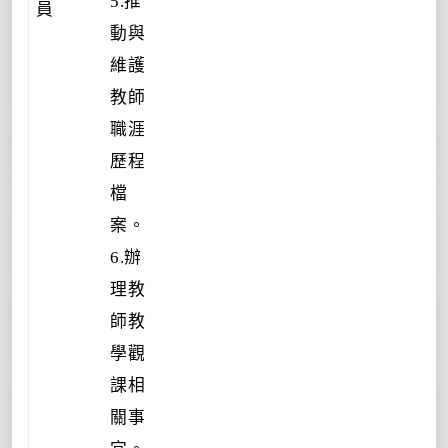
5.推
員
動與
維護
教師
職涯
歷程
檔
案。
6.辦
理教
師教
學觀
課相
關事