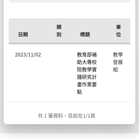
類
單
日期
別
標題
位
2023/11/02
教育部補
教學
助大專校
發展
院教學實
組
踐研究計
畫作業要
點
共
1
筆資料，目前在
1
/1頁