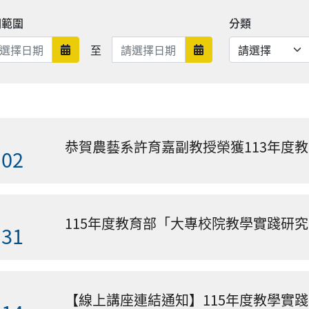
期範圍
分類
日期範圍結束
至
日期範圍開始
日期範圍結束
恭賀農藝系許育嘉副教授榮獲113年度
.02
.31
【線上講座連結通知】115年度教學實