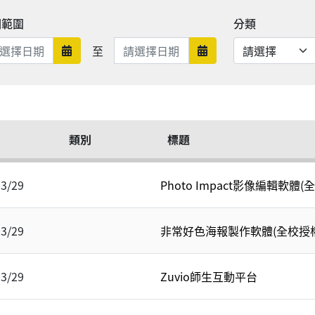
期範圍
分類
日期範圍結束
至
日期範圍開始
日期範圍結束
類別
標題
03/29
Photo Impact影像編輯軟體(
03/29
非常好色海報製作軟體(全校授權
03/29
Zuvio師生互動平台