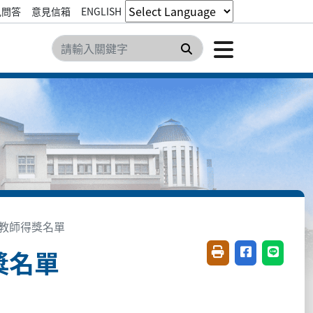
見問答
意見信箱
ENGLISH
點擊開
搜尋
導教師得獎名單
獎名單
友善列印(開新視窗)
分享至臉書(開
分享至 L