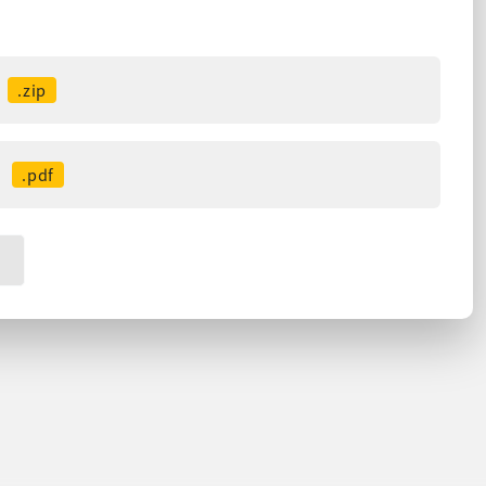
.zip
.pdf