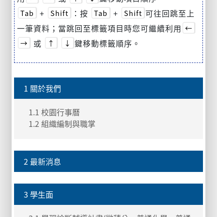
+
：按
+
可往回跳至上
Tab
Shift
Tab
Shift
一筆資料；當跳回至標籤項目時您可繼續利用
←
或
鍵移動標籤順序。
→
↑
↓
1 關於我們
1.1 校園行事曆
1.2 組織編制與職掌
2 最新消息
3 學生面