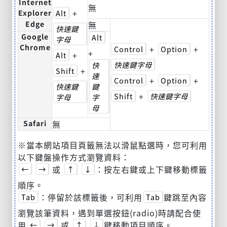
Internet
無
+
Explorer
Alt
Edge
無
快速鍵
Google
Alt
字母
Chrome
+
+
Control
Option
+
+
Alt
快速鍵字母
快
+
Shift
速
+
+
Control
Option
快速鍵
鍵
+
Shift
快速鍵字母
字母
字
母
Safari
無
※當本網站項目頁籤無法以滑鼠點選時，您可利用
以下鍵盤操作方式瀏覽資料：
或
：按左右鍵或上下鍵移動標籤
←
→
↑
↓
順序。
：停留於該標籤後，可利用
鍵跳至內容
Tab
Tab
瀏覽該筆資料，遇到單選按鈕(radio)時請配合使
用
或
鍵移動項目順序。
←
→
↑
↓