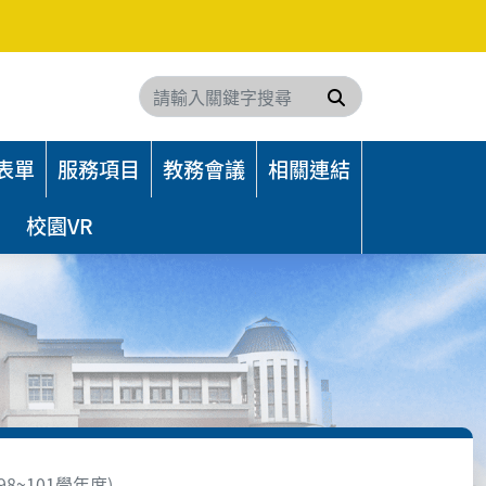
搜尋
表單
服務項目
教務會議
相關連結
校園VR
8~101學年度)