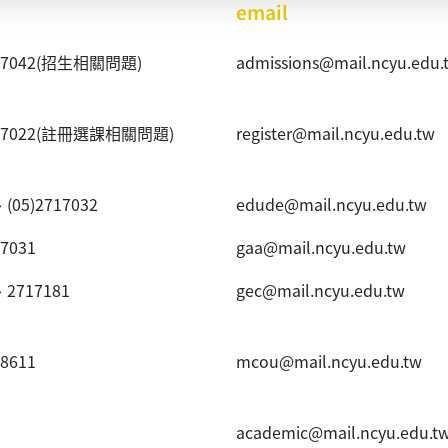
email
40~7042(招生相關問題)
admissions@mail.ncyu.edu.
20~7022(註冊選課相關問題)
register@mail.ncyu.edu.tw
、(05)2717032
edude@mail.ncyu.edu.tw
~7031
gaa@mail.ncyu.edu.tw
、2717181
gec@mail.ncyu.edu.tw
~8611
mcou@mail.ncyu.edu.tw
academic@mail.ncyu.edu.t