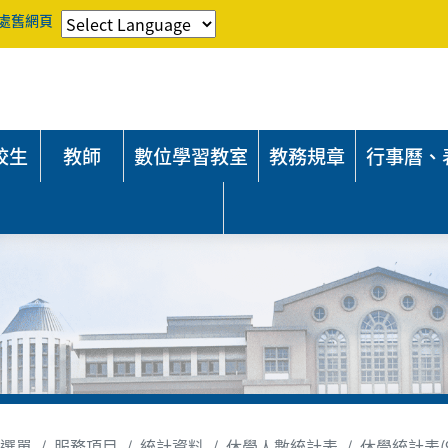
處舊網頁
校生
教師
數位學習教室
教務規章
行事曆、
選單
服務項目
統計資料
休學人數統計表
休學統計表(9