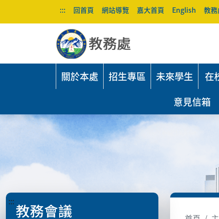
:::
回首頁
網站導覽
嘉大首頁
English
教務
關於本處
招生專區
未來學生
在
意見信箱
:::
教務會議
首頁
主